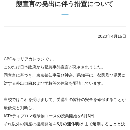
態宣言の発出に伴う措置について
2020年4月15日
CBCキャリアカレッジです。
このたび日本政府から緊急事態宣言が発令されました。
同宣言に基づき、東京都知事及び神奈川県知事は、都民及び県民に
対する外出自粛および学校等の休業を要請しています。
当校ではこれを受けまして、受講生の皆様の安全を確保することが
最優先と判断し、
IATAディプロマ危険物コースの授業開始を
6月6日
、
それ以外の講座の授業開始を
5月の連休明け
まで延期することと決