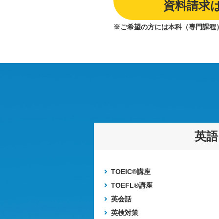
資料請求
※ご希望の方には本科（専門課程
英語
TOEIC®講座
TOEFL®講座
英会話
英検対策