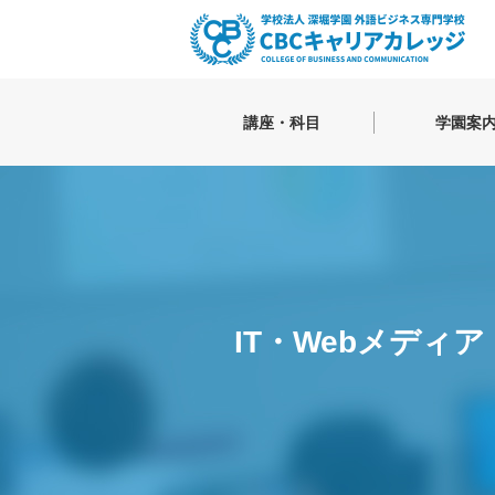
講座・科目
学園案
英語
学園長・理
キャンパス
TOEIC®講座
就活に勝て
TOEFL®講座
日本語を学
英会話
英検対策（英検２次面接試験対策）
貿易・航空ビジネス
IT・Webメディア
貿易実務概論
マーケティング
IATAディプロマ危険物コース
通関士
IT・Webメディア