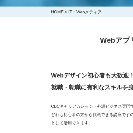
IT・メディア関連講座
HOME
>
IT・Webメディア
その他
留学
プライベートレッスン
Webア
その他の言語
心と身体を整えるヨガ
Webデザイン初心者も大歓迎
就職・転職に有利なスキルを
CBCキャリアカレッジ（外語ビジネス専門
どれも初心者の方から挑戦できる講座です
として活用できます。