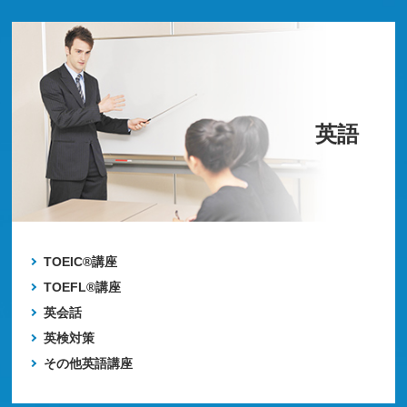
英語
TOEIC®講座
TOEFL®講座
英会話
英検対策
その他英語講座