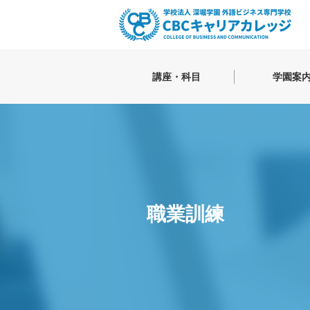
講座・科目
学園案
英語
学園長・理
キャンパス
TOEIC®講座
就活に勝て
TOEFL®講座
日本語を学
英会話
英検対策（英検２次面接試験対策）
貿易・航空ビジネス
職業訓練
貿易実務概論
マーケティング
IATAディプロマ危険物コース
通関士
IT・Webメディア