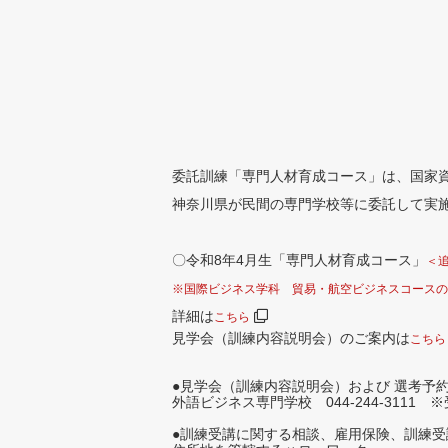
委託訓練「専門人材育成コース」は、国家
神奈川県が民間の専門学校等に委託して実施
〇令和8年4月生「専門人材育成コース」
＜
※国際ビジネス学科 貿易・航空ビジネスコースの
詳細は
こちら
見学会（訓練内容説明会）のご案内は
こちら
●見学会（訓練内容説明会）および 選考予約
外語ビジネス専門学校 044-244-3111
●訓練受講に関する相談、雇用保険、訓練