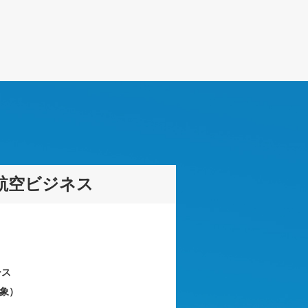
航空ビジネス
ース
象）