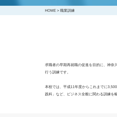
IT・メディア関連講座
HOME
>
職業訓練
その他
留学
プライベートレッスン
その他の言語
心と身体を整えるヨガ
求職者の早期再就職の促進を目的に、神奈
行う訓練です。
本校では、平成11年度からこれまでに3,5
践科」など、ビジネス全般に関わる訓練を