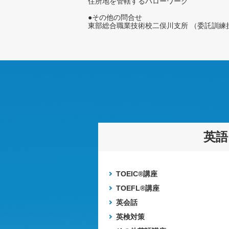
住所地を管轄するハローワーク
●その他の問合せ
東部総合職業技術校二俣川支所 （委託訓練担当）0
英語
TOEIC®講座
TOEFL®講座
英会話
英検対策